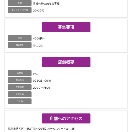
客層
常連の紳士的なお客様
キャスト平均年齢
20~30代
募集要項
時給
4000円～
NG条件
特になし
店舗概要
店舗名
のの
電話番号
092-261-2616
営業時間
20:00~翌1:00
最寄り駅
その他
店舗へのアクセス
福岡市博多区中洲2丁目4-20第21ポールスタービル 3F