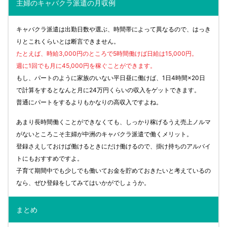
主婦のキャバクラ派遣の月収例
キャバクラ派遣は出勤日数や選ぶ、時間帯によって異なるので、はっき
りとこれくらいとは断言できません。
たとえば、時給3,000円のところで5時間働けば日給は15,000円。
週に1回でも月に45,000円を稼ぐことができます。
もし、パートのように家族のいない平日昼に働けば、1日4時間×20日
で計算をするとなんと月に24万円くらいの収入をゲットできます。
普通にパートをするよりもかなりの高収入ですよね。
あまり長時間働くことができなくても、しっかり稼げるうえ売上ノルマ
がないところこそ主婦が中洲のキャバクラ派遣で働くメリット。
登録さえしておけば働けるときにだけ働けるので、掛け持ちのアルバイ
トにもおすすめですよ。
子育て期間中でも少しでも働いてお金を貯めておきたいと考えているの
なら、ぜひ登録をしてみてはいかがでしょうか。
まとめ