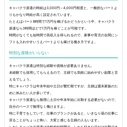
キャバクラ派遣の時給は3,000円～4,000円程度と、一般的なパートよ
りもかなり時給が高く設定されています。
たとえばパート8時間で1万円を稼げるかどうかという中、キャバクラ
派遣なら3時間ほどで1万円を稼ぐことが可能です。
時間がなくても短時間で高収入を得られるので、家事や育児の合間にシ
フトも入れやすいうえパートよりも稼げる働き方ですよ。
特別な資格がいらない
キャバクラ派遣は特別な経験や資格が必要ありません。
未経験でも採用してもらえるので、主婦でも気軽に始めやすい副業と言
えるでしょう。
特にキャバクラは年末年始や土日が繁忙期ですが、主婦は週末家族のた
めに休みたい人が多いです。
キャバクラ派遣なら無理に土日や年末年始に出勤する必要がないので、
自分のペースで無理なく働けますよ。
特に子育てをしていて、仕事のブランクがあると、いきなり昼の仕事に
戻ることがちょっと怖い、大変と感じる主婦の人もいます。
しかしキャバクラ派遣は比較的短時間で、しかも好きな日だけ出勤でき