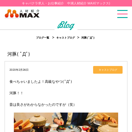
キャバクラ求人・お仕事紹介 中洲人材紹介 MAX(マックス)
ブログ一覧
キャストブログ
河豚( ﾟДﾟ)
河豚( ﾟДﾟ)
2020年2月26日
キャストブログ
食べちゃいましたよ！高級なやつ( ﾟДﾟ)
河豚！！
昔は良さがわからなかったのですが（笑）