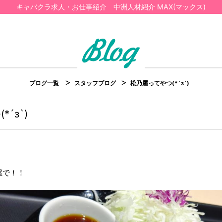
キャバクラ求人・お仕事紹介 中洲人材紹介 MAX(マックス)
ブログ一覧
スタッフブログ
松乃屋ってやつ(*´з`)
´з`)
屋で！！