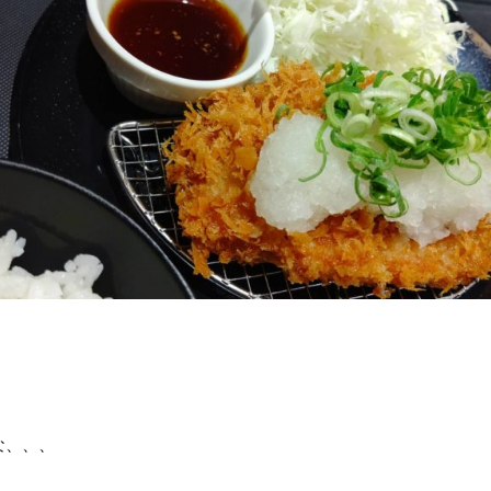
)
な、、、