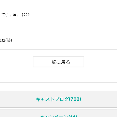
(´；ω；`)ｳｩｩ
ね(笑)
一覧に戻る
キャストブログ(702)