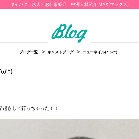
キャバクラ求人・お仕事紹介 中洲人材紹介 MAX(マックス)
ブログ一覧
キャストブログ
ニューネイル(*’ω’*)
’*)
に早起きして行っちゃった！！