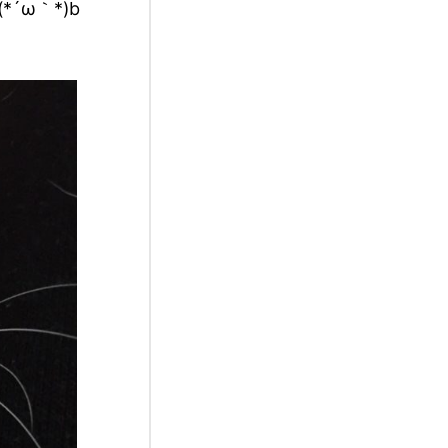
ω｀*)b