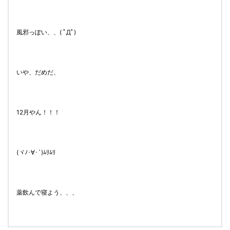
風邪っぽい、、( ﾟДﾟ)
いや、だめだ、
12月やん！！！
(ヾﾉ･∀･`)ﾑﾘﾑﾘ
薬飲んで寝よう、、、