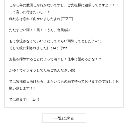
しかし年に数回しか行かないですし、ご先祖様に頑張ってますよー！！
って言いに行きたいし！！
眠たさは忘れて向かいましたよね(￣▽￣)
ただすごい雨！！風！！うん、台風(笑)
もう水流さなくていいよねってぐらい雨降ってました(^▽^;)
そして蚊に刺されました(´；ω；`)ｳｩｩ
お墓を掃除することによって清々しく仕事に望めるかな！？
かゆくてイライラしてたらごめんなさい(笑)
では皆様祝日あけたら、またいつもの顔で待っておりますので宜しくお
願い致します！！
では寝ます(; ･`д･´)
一覧に戻る