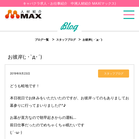
キャバクラ求人・お仕事紹介 中洲人材紹介 MAX(マックス)
ブログ一覧
スタッフブログ
お彼岸(; ･`д･´)
お彼岸(; ･`д･´)
2019年9月23日
スタッフブログ
どうも畦地です！
本日祝日でお休みをいただいたのですが、お彼岸ってのもありましてお
墓参りに行ってまいりました(^^♪
お墓が直方なので朝早起きからの運転…
前日仕事だったのでめちゃくちゃ眠たいです
(;´･ω･)